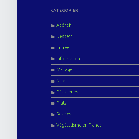
FOOTER SIDEBAR
KATEGORIER
Apéritif
Dessert
Entrée
Information
Mariage
Nice
Pâtisseries
Plats
Soupes
Végétalisme en France