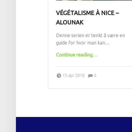
VÉGÉTALISME À NICE –
ALOUNAK
Denne serien er tenkt å være en
guide for hvor man kan…
“Végétalisme à Nice – Alounak”
Continue reading
…
Comments:
Posted on:
Written by:
Comments:
LaChirp
15 apr 2018
0