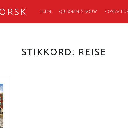
PRIMARY MENU
NORSK
HJEM
QUI SOMMES NOUS?
CONTACTEZ
STIKKORD:
REISE