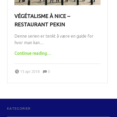
VÉGÉTALISME À NICE –
RESTAURANT PEKIN
Denne serien er tenkt å være en guide for
hvor man kan…
“Végétalisme à Nice – Restaurant Pekin”
Continue reading
…
Comments:
Posted on:
Written by:
Comments:
LaChirp
15 apr 2018
0
FOOTER SIDEBAR
KATEGORIER