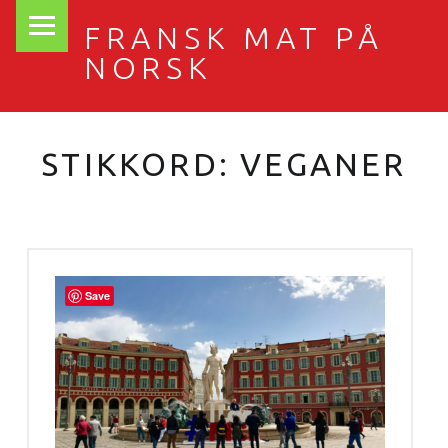
PRIMARY MENU
FRANSK MAT PÅ
NORSK
STIKKORD:
VEGANER
Save