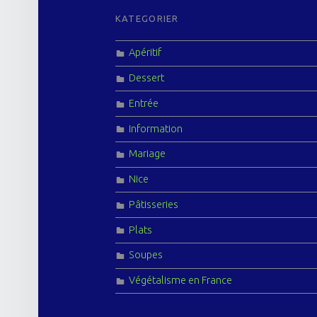
FOOTER SIDEBAR
KATEGORIER
Apéritif
Dessert
Entrée
Information
Mariage
Nice
Pâtisseries
Plats
Soupes
Végétalisme en France