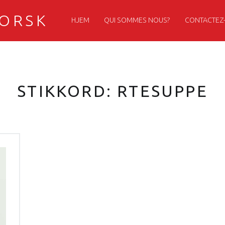
PRIMARY MENU
NORSK
HJEM
QUI SOMMES NOUS?
CONTACTEZ
STIKKORD:
RTESUPPE