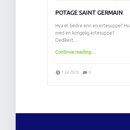
POTAGE SAINT GERMAIN
Hva et bedre enn en ertesuppe? Hv
med en kongelig ertesuppe?
Dedikert…
“Potage Saint Germain”
Continue reading
…
Comments:
Posted on:
Written by:
Comments:
LaChirp
1 jul 2020
0